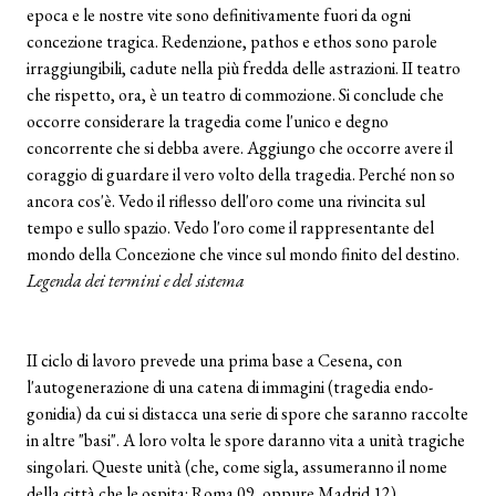
epoca e le nostre vite sono definitivamente fuori da ogni
concezione tragica. Redenzione, pathos e ethos sono parole
irraggiungibili, cadute nella più fredda delle astrazioni. II teatro
che rispetto, ora, è un teatro di commozione. Si conclude che
occorre considerare la tragedia come l'unico e degno
concorrente che si debba avere. Aggiungo che occorre avere il
coraggio di guardare il vero volto della tragedia. Perché non so
ancora cos'è. Vedo il riflesso dell'oro come una rivincita sul
tempo e sullo spazio. Vedo l'oro come il rappresentante del
mondo della Concezione che vince sul mondo finito del destino.
Legenda dei termini e del sistema
II ciclo di lavoro prevede una prima base a Cesena, con
l'autogenerazione di una catena di immagini (tragedia endo-
gonidia) da cui si distacca una serie di spore che saranno raccolte
in altre "basi". A loro volta le spore daranno vita a unità tragiche
singolari. Queste unità (che, come sigla, assumeranno il nome
della città che le ospita: Roma 09, oppure Madrid 12)