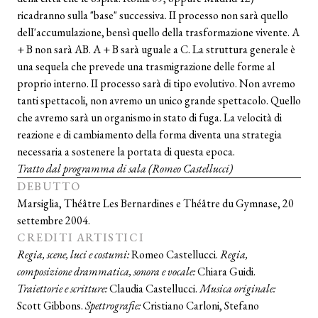
ricadranno sulla "base" successiva. II processo non sarà quello
delI'accumulazione, bensì quello della trasformazione vivente. A
+ B non sarà AB. A + B sarà uguale a C. La struttura generale è
una sequela che prevede una trasmigrazione delle forme al
proprio interno. II processo sarà di tipo evolutivo. Non avremo
tanti spettacoli, non avremo un unico grande spettacolo. Quello
che avremo sarà un organismo in stato di fuga. La velocità di
reazione e di cambiamento della forma diventa una strategia
necessaria a sostenere la portata di questa epoca.
Tratto dal programma di sala (Romeo Castellucci)
DEBUTTO
Marsiglia, Théâtre Les Bernardines e Théâtre du Gymnase, 20
settembre 2004.
CREDITI ARTISTICI
Regia, scene, luci e costumi:
Romeo Castellucci.
Regia,
composizione drammatica, sonora e vocale:
Chiara Guidi.
Traiettorie e scritture:
Claudia Castellucci.
Musica originale:
Scott Gibbons.
Spettrografie:
Cristiano Carloni, Stefano