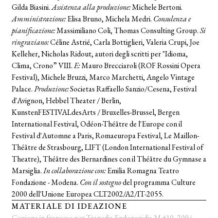
Gilda Biasini.
Assistenza alla produzione:
Michele Bertoni.
Amministrazione:
Elisa Bruno, Michela Medri.
Consulenza e
pianificazione:
Massimiliano Coli, Thomas Consulting Group.
Si
ringraziano:
Céline Astrié, Carla Bottiglieri, Valeria Crupi, Joe
Kelleher, Nicholas Ridout, autori degli scritti per "Idioma,
Clima, Crono” VIII.
E:
Mauro Brecciaroli (ROF Rossini Opera
Festival), Michele Bruzzi, Marco Marchetti, Angelo Vintage
Palace.
Produzione:
Societas Raffaello Sanzio/Cesena, Festival
d'Avignon, Hebbel Theater / Berlin,
KunstenFESTIVALdesArts / Bruxelles-Brussel, Bergen
International Festival, Odéon-Théâtre de l'Europe con il
Festival d'Automne a Paris, Romaeuropa Festival, Le Maillon-
Théâtre de Strasbourg, LIFT (London International Festival of
Theatre), Théâtre des Bernardines con il Théâtre du Gymnase a
Marsiglia.
In collaborazione con:
Emilia Romagna Teatro
Fondazione - Modena.
Con il sostegno
del programma Culture
2000 dell'Unione Europea CLT2002/A2/IT-2055.
MATERIALE DI IDEAZIONE
Copione in francese per Tragedia Endogonidia M #10, 2004