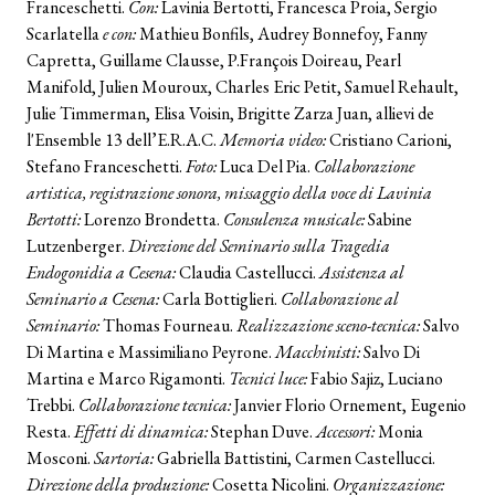
Franceschetti.
Con:
Lavinia Bertotti, Francesca Proia, Sergio
Scarlatella
e con:
Mathieu Bonfils, Audrey Bonnefoy, Fanny
Capretta, Guillame Clausse, P.François Doireau, Pearl
Manifold, Julien Mouroux, Charles Eric Petit, Samuel Rehault,
Julie Timmerman, Elisa Voisin, Brigitte Zarza Juan, allievi de
l'Ensemble 13 dell’E.R.A.C.
Memoria video:
Cristiano Carioni,
Stefano Franceschetti.
Foto:
Luca Del Pia.
Collaborazione
artistica, registrazione sonora, missaggio della voce di Lavinia
Bertotti:
Lorenzo Brondetta.
Consulenza musicale:
Sabine
Lutzenberger.
Direzione del Seminario sulla Tragedia
Endogonidia a Cesena:
Claudia Castellucci.
Assistenza al
Seminario a Cesena:
Carla Bottiglieri.
Collaborazione al
Seminario:
Thomas Fourneau.
Realizzazione sceno-tecnica:
Salvo
Di Martina e Massimiliano Peyrone.
Macchinisti:
Salvo Di
Martina e Marco Rigamonti.
Tecnici luce:
Fabio Sajiz, Luciano
Trebbi.
Collaborazione tecnica:
Janvier Florio Ornement, Eugenio
Resta.
Effetti di dinamica:
Stephan Duve.
Accessori:
Monia
Mosconi.
Sartoria:
Gabriella Battistini, Carmen Castellucci.
Direzione della produzione:
Cosetta Nicolini.
Organizzazione: