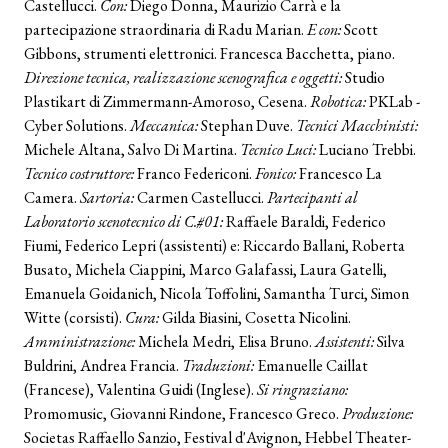
Castellucci.
Con:
Diego Donna, Maurizio Carrà e la
partecipazione straordinaria di Radu Marian.
E con:
Scott
Gibbons, strumenti elettronici. Francesca Bacchetta, piano.
Direzione tecnica, realizzazione scenografica e oggetti:
Studio
Plastikart di Zimmermann-Amoroso, Cesena.
Robotica:
PKLab -
Cyber Solutions.
Meccanica:
Stephan Duve.
Tecnici Macchinisti:
Michele Altana, Salvo Di Martina.
Tecnico Luci:
Luciano Trebbi.
Tecnico costruttore:
Franco Federiconi.
Fonico:
Francesco La
Camera.
Sartoria:
Carmen Castellucci.
Partecipanti al
Laboratorio scenotecnico di C.#01:
Raffaele Baraldi, Federico
Fiumi, Federico Lepri (assistenti) e: Riccardo Ballani, Roberta
Busato, Michela Ciappini, Marco Galafassi, Laura Gatelli,
Emanuela Goidanich, Nicola Toffolini, Samantha Turci, Simon
Witte (corsisti).
Cura:
Gilda Biasini, Cosetta Nicolini.
Amministrazione:
Michela Medri, Elisa Bruno.
Assistenti:
Silva
Buldrini, Andrea Francia.
Traduzioni:
Emanuelle Caillat
(Francese), Valentina Guidi (Inglese).
Si ringraziano:
Promomusic, Giovanni Rindone, Francesco Greco.
Produzione:
Societas Raffaello Sanzio, Festival d'Avignon, Hebbel Theater-