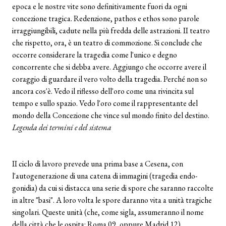
epoca e le nostre vite sono definitivamente fuori da ogni
concezione tragica. Redenzione, pathos e ethos sono parole
irraggiungibili, cadute nella più fredda delle astrazioni. II teatro
che rispetto, ora, è un teatro di commozione. Si conclude che
occorre considerare la tragedia come l'unico e degno
concorrente che si debba avere. Aggiungo che occorre avere il
coraggio di guardare il vero volto della tragedia. Perché non so
ancora cos'è. Vedo il riflesso dell'oro come una rivincita sul
tempo e sullo spazio. Vedo l'oro come il rappresentante del
mondo della Concezione che vince sul mondo finito del destino.
Legenda dei termini e del sistema
II ciclo di lavoro prevede una prima base a Cesena, con
l'autogenerazione di una catena di immagini (tragedia endo-
gonidia) da cui si distacca una serie di spore che saranno raccolte
in altre "basi". A loro volta le spore daranno vita a unità tragiche
singolari. Queste unità (che, come sigla, assumeranno il nome
della città che le ospita: Roma 09, oppure Madrid 12)