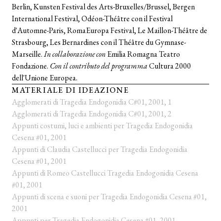
Berlin, Kunsten Festival des Arts-Bruxelles/Brussel, Bergen
International Festival, Odéon-Théâtre con il Festival
d'Automne-Paris, RomaEuropa Festival, Le Maillon-Théâtre de
Strasbourg, Les Bernardines con il Théâtre du Gymnase-
Marseille.
In collaborazione con
Emilia Romagna Teatro
Fondazione.
Con il contributo del programma
Cultura 2000
dell'Unione Europea.
MATERIALE DI IDEAZIONE
Agglomerati di Tragedia Endogonidia C#01, 2001, 1
Agglomerati di Tragedia Endogonidia C#01, 2001, 2
Appunti costumi, luci e ambienti per Tragedia Endogonidia
Cesena #01, 2001
Appunti di Claudia Castellucci per Tragedia Endogonidia
Cesena #01, 2001
Appunti di Romeo Castellucci Tragedia Endogonidia Cesena
#01, 2001
Appunti di scena e suoni per Tragedia Endogonidia Cesena #01,
2001
Appunti per Tragedia Endogonidia Cesena #01, 2001