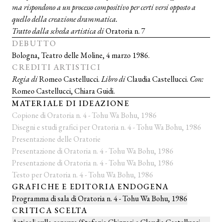
ma rispondono a un processo compositivo per certi versi opposto a
quello della creazione drammatica.
Tratto dalla scheda artistica di
Oratoria n. 7
DEBUTTO
Bologna, Teatro delle Moline, 4 marzo 1986.
CREDITI ARTISTICI
Regia di
Romeo Castellucci.
Libro di
Claudia Castellucci.
Con:
Romeo Castellucci, Chiara Guidi.
MATERIALE DI IDEAZIONE
Copione di Oratoria n. 4 - Tohu Wa Bohu, 1986
Disegni e studi grafici per Oratoria n. 4 - Tohu Wa Bohu, 1986
Presentazione delle Oratorie
Presentazione di Oratoria n. 4 - Tohu Wa Bohu, 1986
Presentazione di Oratoria n. 4 - Tohu Wa Bohu, 1986
Testo per Oratoria n. 4 - Tohu Wa Bohu, 1986
GRAFICHE E EDITORIA ENDOGENA
Programma di sala di Oratoria n. 4 - Tohu Wa Bohu, 1986
CRITICA SCELTA