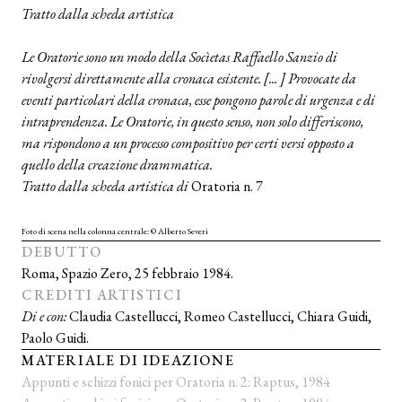
Tratto dalla scheda artistica
Le Oratorie sono un modo della Socìetas Raffaello Sanzio di
rivolgersi direttamente alla cronaca esistente. [... ] Provocate da
eventi particolari della cronaca, esse pongono parole di urgenza e di
intraprendenza. Le Oratorie, in questo senso, non solo differiscono,
ma rispondono a un processo compositivo per certi versi opposto a
quello della creazione drammatica.
Tratto dalla scheda artistica di
Oratoria n. 7
Foto di scena nella colonna centrale: © Alberto Severi
DEBUTTO
Roma, Spazio Zero, 25 febbraio 1984.
CREDITI ARTISTICI
Di e con:
Claudia Castellucci, Romeo Castellucci, Chiara Guidi,
Paolo Guidi.
MATERIALE DI IDEAZIONE
Appunti e schizzi fonici per Oratoria n. 2: Raptus, 1984