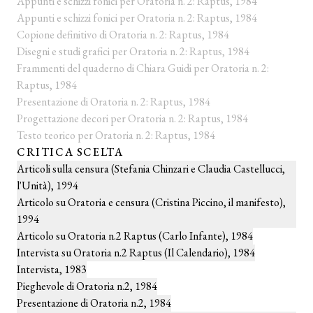
Appunti e schizzi fonici per Oratoria n. 2: Raptus, 1984
Appunti e schizzi fonici per Oratoria n. 2: Raptus, 1984
Copione definitivo di Oratoria n. 2: Raptus, 1984
Disegni e studi grafici per Oratoria n. 2: Raptus, 1984
Frammenti del quaderno di Chiara Guidi per Oratoria n. 2:
Raptus, 1984
Presentazione di Oratoria n. 2: Raptus, 1984
Progettazione decori per Oratoria n. 2: Raptus, 1984
Testo teorico per Oratoria n. 2: Raptus, 1984
CRITICA SCELTA
Articoli sulla censura (Stefania Chinzari e Claudia Castellucci,
l'Unità), 1994
Articolo su Oratoria e censura (Cristina Piccino, il manifesto),
1994
Articolo su Oratoria n.2 Raptus (Carlo Infante), 1984
Intervista su Oratoria n.2 Raptus (Il Calendario), 1984
Intervista, 1983
Pieghevole di Oratoria n.2, 1984
Presentazione di Oratoria n.2, 1984