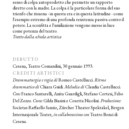
senso di colpa autoprodotto che permette un rapporto
diretto con la madre. La colpa è la particolare forma del suo
trionfo che risuona - in questa era e in questa latitudine - come
l'esempio estremo di una profonda resistenza passiva contro il
potere. La sconfitta e l'umiliazione vengono messe in luce
come potenza del teatro.
Tratto dalla scheda artistica
DEBUTTO
Cesena, Teatro Comandini, 30 gennaio 1993.
CREDITI ARTISTICI
Drammaturgia e regia di
Romeo Castellucci.
Ritmo
drammatico di
Chiara Guidi.
Melodia di
Claudia Castellucci.
Con:
Franco Santarelli, Anita Guardigli, Stefano Cortesi, Febo
Del Zozzo.
Cura:
Gilda Biasini e Cosetta Nicolini.
Produzione:
Socìetas Raffaello Sanzio, Zürcher Theater Spektakel, Bergen
Internasjonale Teater,
in collaborazione con
Teatro Bonci di
Cesena.