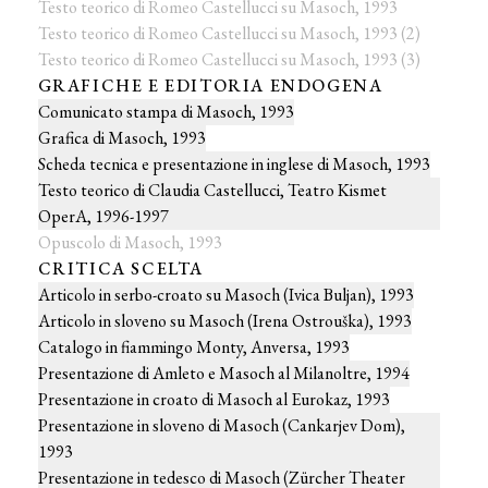
Testo teorico di Romeo Castellucci su Masoch, 1993
Testo teorico di Romeo Castellucci su Masoch, 1993 (2)
Testo teorico di Romeo Castellucci su Masoch, 1993 (3)
GRAFICHE E EDITORIA ENDOGENA
Comunicato stampa di Masoch, 1993
Grafica di Masoch, 1993
Scheda tecnica e presentazione in inglese di Masoch, 1993
Testo teorico di Claudia Castellucci, Teatro Kismet
OperA, 1996-1997
Opuscolo di Masoch, 1993
CRITICA SCELTA
Articolo in serbo-croato su Masoch (Ivica Buljan), 1993
Articolo in sloveno su Masoch (Irena Ostrouška), 1993
Catalogo in fiammingo Monty, Anversa, 1993
Presentazione di Amleto e Masoch al Milanoltre, 1994
Presentazione in croato di Masoch al Eurokaz, 1993
Presentazione in sloveno di Masoch (Cankarjev Dom),
1993
Presentazione in tedesco di Masoch (Zürcher Theater