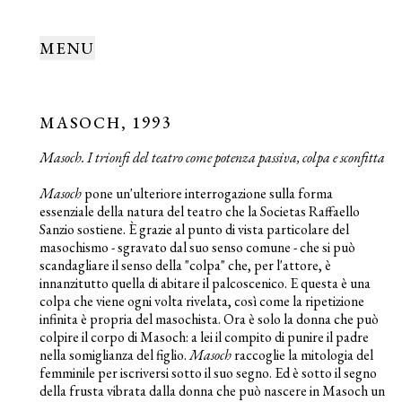
MENU
MASOCH, 1993
Masoch. I trionfi del teatro come potenza passiva, colpa e sconfitta
Masoch
pone un'ulteriore interrogazione sulla forma
essenziale della natura del teatro che la Societas Raffaello
Sanzio sostiene. È grazie al punto di vista particolare del
masochismo - sgravato dal suo senso comune - che si può
scandagliare il senso della "colpa" che, per l'attore, è
innanzitutto quella di abitare il palcoscenico. E questa è una
colpa che viene ogni volta rivelata, così come la ripetizione
infinita è propria del masochista. Ora è solo la donna che può
colpire il corpo di Masoch: a lei il compito di punire il padre
nella somiglianza del figlio.
Masoch
raccoglie la mitologia del
femminile per iscriversi sotto il suo segno. Ed è sotto il segno
della frusta vibrata dalla donna che può nascere in Masoch un