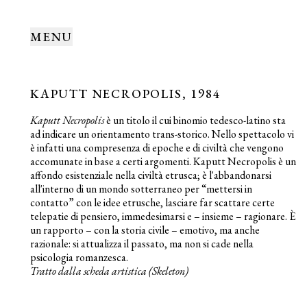
MENU
KAPUTT NECROPOLIS, 1984
Kaputt Necropolis
è un titolo il cui binomio tedesco-latino sta
ad indicare un orientamento trans-storico. Nello spettacolo vi
è infatti una compresenza di epoche e di civiltà che vengono
accomunate in base a certi argomenti. Kaputt Necropolis è un
affondo esistenziale nella civiltà etrusca; è l'abbandonarsi
all'interno di un mondo sotterraneo per “mettersi in
contatto” con le idee etrusche, lasciare far scattare certe
telepatie di pensiero, immedesimarsi e – insieme – ragionare. È
un rapporto – con la storia civile – emotivo, ma anche
razionale: si attualizza il passato, ma non si cade nella
psicologia romanzesca.
Tratto dalla scheda artistica (Skeleton)