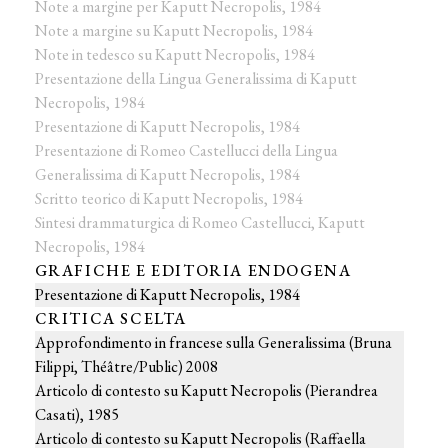
Note a margine per Kaputt Necropolis, 1984
Note a margine su Kaputt Necropolis, 1984
Note in tedesco su Kaputt Necropolis, 1984
Presentazione della Lingua Generalissima di Kaputt
Necropolis, 1984
Presentazione di Kaputt Necropolis, 1984
Presentazione di Romeo Castellucci della Lingua
Generalissima di Kaputt Necropolis, 1984
Scritto teorico di Kaputt Necropolis, 1984
Sintesi drammaturgica di Romeo Castellucci, Kaputt
Necropolis, 1984
GRAFICHE E EDITORIA ENDOGENA
Presentazione di Kaputt Necropolis, 1984
CRITICA SCELTA
Approfondimento in francese sulla Generalissima (Bruna
Filippi, Théâtre/Public) 2008
Articolo di contesto su Kaputt Necropolis (Pierandrea
Casati), 1985
Articolo di contesto su Kaputt Necropolis (Raffaella