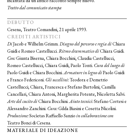
incantata da un antico racconto sempre nuovo.
Tratto dal comunicato stampa
DEBUTTO
Cesena, Teatro Comandini, 21 aprile 1993.
CREDITI ARTISTICI
Di
Jacob e Wilhelm Grimm.
Disegno del percorso e regia di
Chiara
Guidi e Romeo Castellucci.
Ritmo drammatico di
Chiara Guidi.
Con:
Giunta Biserna, Chiara Bocchini, Claudia Castellucci,
Romeo Castellucci, Chiara Guidi, Paolo Tonti.
Cura del luogo di
Paolo Guidi e Chiara Bocchini.
Armature in legno di
Paolo Guidi
e Franco Federiconi.
Gli uccellini:
Teodora e Demetrio
Castellucci; Chiara, Francesca e Stefano Bartolini; Camilla
Cancellari, Chiara Antoni, Margherita Potente, Nicoletta Salvi.
Arte del cucito di
Chiara Bocchini.
Aiuto tecnici:
Stefano Cortesi e
Alessandro Zanchini.
Cura:
Gilda Biasini e Cosetta Nicolini.
Produzione:
Socìetas Raffaello Sanzio
in collaborazione con
Teatro Bonci di Cesena.
MATERIALE DI IDEAZIONE