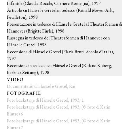
Infantile (Claudia Rocchi, Corriere Romagna), 1997
Articolo su Hänsel e Gretel in tedesco (Ronald Meyer-Arlt,
Feuilleton), 1998
Presentazione in tedesco di Hänsel e Gretel al Theaterformen di
Hannover (Brigitte Fürle), 1998
Rassegna in tedesco del Theaterformen di Hannover con
Hänsel e Gretel, 1998
Recensione di Hänsel e Gretel (Flavia Bruni, Secolo d'Italia),
1997
Recensione in tedesco su Hänsel e Gretel (Roland Koberg,
Berliner Zeitung), 1998
VIDEO
Documentario di Hansel e Gretel, Rai
FOTOGRAFIE
Foto backstage di Hänsel e Gretel, 1993, 1
Foto backstage di Hänsel e Gretel, 1993, (© foto di Karin
Blutre) 6
Foto backstage di Hänsel e Gretel, 1993, (© foto di Karin
Blutre) 7